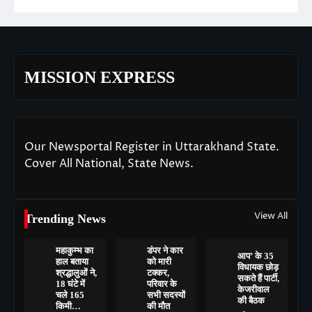
MISSION EXPRESS
Our Newsportal Register in Uttarakhand State.
Cover All National, State News.
View All
Trending News
महाकुम्भ का
डंपर ने कार
आप’ के 35
हाल बताया
को मारी
विधायक छोड़
श्रद्धालुओं ने,
टक्कर,
सकते हैं पार्टी,
18 घंटे में
परिवार के
केजरीवाल
चले 165
सभी सदस्यों
की बैठक
किमी…
की मौत