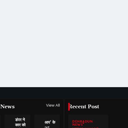
View All
 News
Recent Post
डंपर ने
DEHRADUN
आप’ के
कार को
NEWS
35