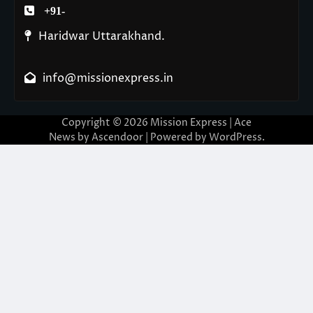
+91-
Haridwar Uttarakhand.
info@missionexpress.in
Copyright © 2026
Mission Express
| Ace
News by
Ascendoor
| Powered by
WordPress
.