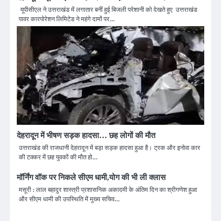
यूपीसीएल ने उत्तराखंड में लगातार बनीं हुई बिजली परेशानी को देखते हुए उत्तराखंड
पावर कारपोरेशन लिमिटेड ने महंगे दामों पर…
देहरादून में भीषण सड़क हादसा… छह लोगों की मौत
उत्तराखंड की राजधानी देहरादून में बड़ा सड़क हादसा हुआ है। ट्रक और इनोवा कार
की टक्कर में छह युवकों की मौत हो…
मॉर्निंग वॉक पर निकले सीएम धामी,योग की भी ली क्लास
मसूरी : लाल बहादुर शास्त्री प्रशासनिक अकादमी के अंतिम दिन का श्रीगणेश हुआ
और सीएम धामी की उपस्थिति में मुख्य सचिव…