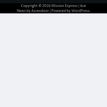
Copyright © 2026
Mission Express
| Ace
News by
Ascendoor
| Powered by
WordPress
.