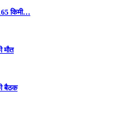
ले 165 किमी…
ी मौत
की बैठक