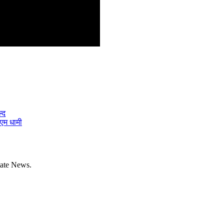
्द
ीएम धामी
tate News.