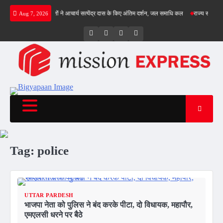
Skip
 गिल क्रीज पर
संतों ने आचार्य सत्येंद्र दास के किए अंतिम दर्शन, जल समाधि कल
राज्य सड़क सुरक्षा 
Aug 7, 2026
to
content
Twitter
Facebook
LinkedIn
Instagram
Tag:
police
UTTAR PARDESH
भाजपा नेता को पुलिस ने बंद करके पीटा, दो विधायक, महापौर,
एमएलसी धरने पर बैठे