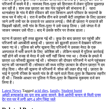
परिजनों में सदमे में है। नामजद पिता-पुत्र को हिरासत में लेकर पुलिस पूछताछ
कर रही है। शाम तक छात्रा का शव गांव पहुंचने की संभावना है। रहरा
थानाक्षेत्र के गांव में बीते रविवार की रात किसान अपने परिवार के सदस्यों के
साथ घर में सोए थे। रात में करीब तीन बजे उनकी बेटी लघुशंका के लिए उठकर
जाने लगी तभी घर के दरवाजे पर आवाज लगाई। जैसे ही छात्रा ने दरवाजे की
खिड़की खोली, तभी गांव के पिता-पुत्र ने उसे पकड़ लिया। उसे जंगल में ले
जाकर जमकर उसे पीटा। बाद में उसके शरीर पर तेजाब डाला।
घटना में छात्रा बुरी तरह झुलस गई थी। कुछ देर बाद छात्रा घर पहुंची और
परिजनों को आपबीती बताई थी। छात्रा को झुलसी हालत में देखकर परिजन
घबरा गए थे। पुलिस को बगैर सूचना दिए परिजनों ने उसका मेरठ के एक
अस्पताल में भर्ती कराने के लिए कोशिश की। लेकिन मामले में पुलिस कार्रवाई
नहीं होने की वजह से मेरठ में उसे भर्ती नहीं किया गया था। तेजाब के हमले में
छात्रा 60 फीसदी झुलस गई थी। सोमवार की दोपहर परिजनों ने थाने पहुंचकर
घटना की जानकारी दी।सोमवार की मध्य रात्रि उपचार के दौरान छात्रा ने दम
तोड़ दिया। मौत की सूचना से परिजनों में शोक की लहर दौड़ गई। छात्रा के
भाई ने पुरानी रंजिश के चलते गांव के ही रहने वाले पिता-पुत्र के खिलाफ तहरीर
दी थी। जिसके आधार पर पुलिस ने पिता-पुत्र के खिलाफ मुकदमा दर्ज कर
लिया है।
Latest News
Tagged
acid dies
,
family
,
Student burnt
Post
अमेठी हत्याकांड का पूरा सच आया सामने, कैसे आरोपी चन्दन से मिली पूनम
देर रात घर में लगी आग,4 लोग ज़िंदा जले
navigation