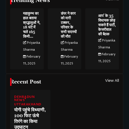
Trending News
महाकुम्भ का
डंपर ने कार
आप’ के 35
हाल बताया
को मारी
विधायक छोड़
श्रद्धालुओं ने,
टक्कर,
सकते हैं पार्टी,
18 घंटे में
परिवार के
केजरीवाल
चले 165
सभी सदस्यों
की बैठक
किमी…
की मौत
Priyanka
Priyanka
Priyanka
Sharma
Sharma
Sharma
February
February
February
11, 2025
11, 2025
11, 2025
View All
Recent Post
DEHRADUN
NEWS
UTTARAKHAND
योगी पहुंचे विथ्याणी,
100 फिट ऊंचे
तिरंगे का किया
उद्घाटन