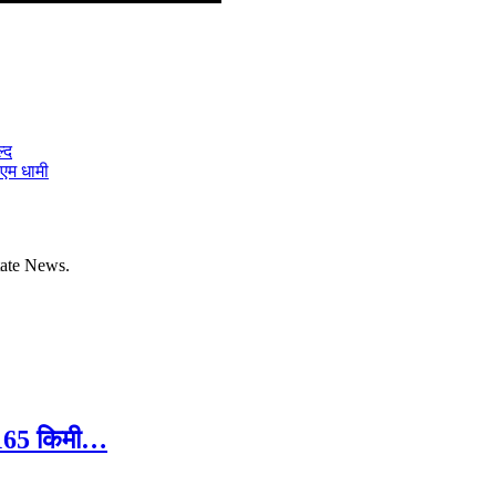
्द
ीएम धामी
tate News.
ले 165 किमी…