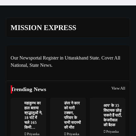
MISSION EXPRESS
Our Newsportal Register in Uttarakhand State. Cover All
National, State News.
View All
Trending News
महाकुम्भ का
डंपर ने कार
आप’ के 35
हाल बताया
को मारी
विधायक छोड़
श्रद्धालुओं ने,
टक्कर,
सकते हैं पार्टी,
18 घंटे में
परिवार के
केजरीवाल
चले 165
सभी सदस्यों
की बैठक
किमी…
की मौत
Priyanka
Priyanka
Priyanka