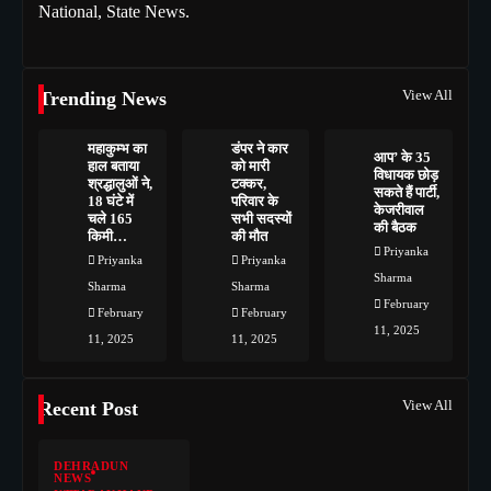
National, State News.
View All
Trending News
महाकुम्भ का
डंपर ने कार
आप’ के 35
हाल बताया
को मारी
विधायक छोड़
श्रद्धालुओं ने,
टक्कर,
सकते हैं पार्टी,
18 घंटे में
परिवार के
केजरीवाल
चले 165
सभी सदस्यों
की बैठक
किमी…
की मौत
Priyanka
Priyanka
Priyanka
Sharma
Sharma
Sharma
February
February
February
11, 2025
11, 2025
11, 2025
View All
Recent Post
DEHRADUN
NEWS