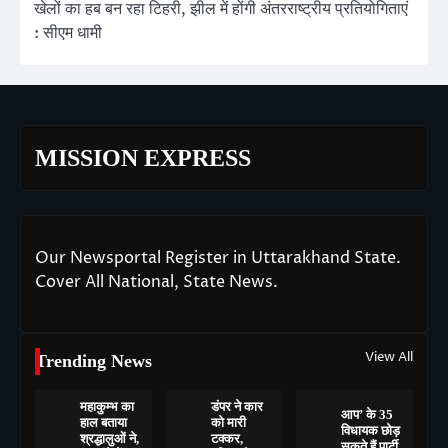
खेलों का हब बन रहा टिहरी, झील में होंगी अंतरराष्ट्रीय प्रतियोगिताएं
: सीएम धामी
MISSION EXPRESS
Our Newsportal Register in Uttarakhand State.
Cover All National, State News.
View All
Trending News
महाकुम्भ का
डंपर ने कार
आप’ के 35
हाल बताया
को मारी
विधायक छोड़
श्रद्धालुओं ने,
टक्कर,
सकते हैं पार्टी,