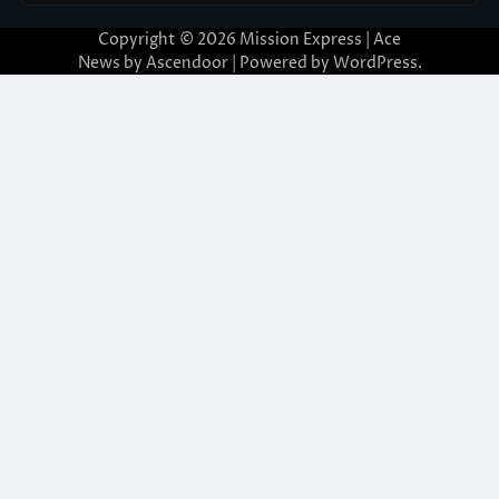
Copyright © 2026
Mission Express
| Ace
News by
Ascendoor
| Powered by
WordPress
.