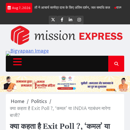
Skip
गिल क्रीज पर
संतों ने आचार्य सत्येंद्र दास के किए अंतिम दर्शन, जल समाधि कल
राज्य सड़क सुरक्षा
Aug 7, 2026
to
content
Twitter
Facebook
LinkedIn
Instagram
Home
Politics
क्या कहता है Exit Poll ?, ‘कमल’ या INDIA गठबंधन मारेगा
बाजी?
क्या कहता है Exit Poll ?, ‘कमल’ या