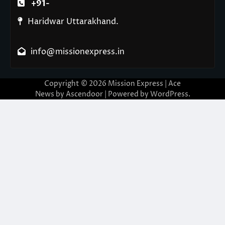
+91-
Haridwar Uttarakhand.
info@missionexpress.in
Copyright © 2026
Mission Express
| Ace
News by
Ascendoor
| Powered by
WordPress
.