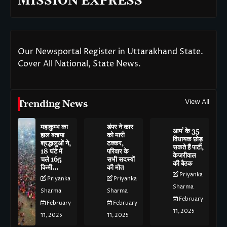
MISSION EXPRESS
Our Newsportal Register in Uttarakhand State.
Cover All National, State News.
View All
Trending News
महाकुम्भ का
डंपर ने कार
आप’ के 35
हाल बताया
को मारी
विधायक छोड़
श्रद्धालुओं ने,
टक्कर,
सकते हैं पार्टी,
18 घंटे में
परिवार के
केजरीवाल
चले 165
सभी सदस्यों
की बैठक
किमी…
की मौत
Priyanka
Priyanka
Priyanka
Sharma
Sharma
Sharma
February
February
February
11, 2025
11, 2025
11, 2025