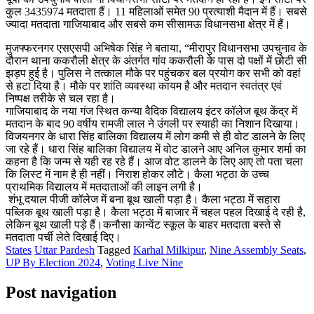
कुल 3435974 मतदाता हैं। 11 महिलाओं समेत 90 प्रत्याशी मैदान में हैं। सबसे
ज्यादा मतदाता गाजियाबाद और सबसे कम सीसामऊ विधानसभा क्षेत्र में हैं।
मुजफ्फरनगर एसएसपी अभिषेक सिंह ने बताया, “मीरापुर विधानसभा उपचुनाव के
दौरान थाना ककरौली क्षेत्र के अंतर्गत गांव ककरौली के पास दो पक्षों में छोटी सी
झड़प हुई है। पुलिस ने तत्काल मौके पर पहुंचकर बल प्रयोग कर सभी को वहां
से हटा दिया है। मौके पर शांति व्यवस्था कायम है और मतदान स्वतंत्र एवं
निष्पक्ष तरीके से चल रहा है।
गाजियाबाद के नया गंज स्थित कन्या वैदिक विद्यालय इंटर कॉलेज बूथ केंद्र में
मतदान के बाद 90 वर्षीय रामजी लाल ने उंगली पर स्याही का निशान दिखाया।
विजयनगर के धारा सिंह बालिका विद्यालय में लोग कमी से ही वोट डालने के लिए
जा रहे हैं। धारा सिंह बालिका विद्यालय में वोट डालने आए अनिल कुमार शर्मा का
कहना है कि जन्म से यही रह रहे हैं। आज वोट डालने के लिए आए तो पता चला
कि लिस्ट में नाम है ही नहीं। निराश होकर लौटे। कैला भट्ठा के उच्च
प्राथमिक विद्यालय में मतदाताओं की लाइन लगी है।
शंभू दयाल पीजी कॉलेज में बना बूथ खाली पड़ा है। कैला भट्ठा में सहारा
पब्लिक बूथ खाली पड़ा है। कैला भट्ठा में बाजार में चहल पहल दिखाई दे रही है,
लेकिन बूथ खाली पड़े हैं।कनौसा कान्वेंट स्कूल के बाहर मतदाता बस्ते से
मतदाता पर्ची लेते दिखाई दिए।
States
Uttar Pardesh
Tagged
Karhal Milkipur
,
Nine Assembly Seats
,
UP By Election 2024
,
Voting Live Nine
Post navigation