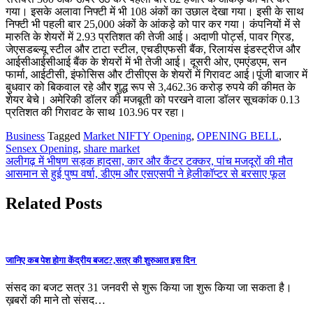
गया। इसके अलावा निफ्टी में भी 108 अंकों का उछाल देखा गया। इसी के साथ
निफ्टी भी पहली बार 25,000 अंकों के आंकड़े को पार कर गया। कंपनियों में से
मारुति के शेयरों में 2.93 प्रतिशत की तेजी आई। अदाणी पोर्ट्स, पावर ग्रिड,
जेएसडब्ल्यू स्टील और टाटा स्टील, एचडीएफसी बैंक, रिलायंस इंडस्ट्रीज और
आईसीआईसीआई बैंक के शेयरों में भी तेजी आई। दूसरी ओर, एमएंडएम, सन
फार्मा, आईटीसी, इंफोसिस और टीसीएस के शेयरों में गिरावट आई।पूंजी बाजार में
बुधवार को बिकवाल रहे और शुद्ध रूप से 3,462.36 करोड़ रुपये की कीमत के
शेयर बेचे। अमेरिकी डॉलर की मजबूती को परखने वाला डॉलर सूचकांक 0.13
प्रतिशत की गिरावट के साथ 103.96 पर रहा।
Business
Tagged
Market NIFTY Opening
,
OPENING BELL
,
Sensex Opening
,
share market
Post
अलीगढ़ में भीषण सड़क हादसा, कार और कैंटर टक्कर, पांच मजदूरों की मौत
आसमान से हुई पुष्प वर्षा, डीएम और एसएसपी ने हेलीकॉप्टर से बरसाए फूल
navigation
Related Posts
जानिए कब पेश होगा केंद्रीय बजट?,सत्र की शुरुआत इस दिन
संसद का बजट सत्र 31 जनवरी से शुरू किया जा शुरू किया जा सकता है।
ख़बरों की माने तो संसद…