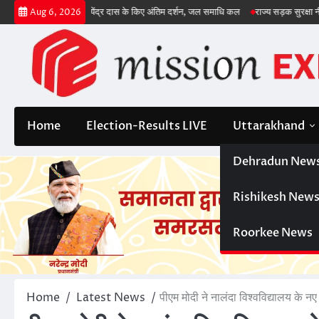
Skip
संतों ने आचार्य सत्येंद्र दास के किए अंतिम दर्शन, जल समाधि कल
राज्य सड़क सुरक्षा नीति 2025
Aug 6, 2026
to
content
Home
Election-Results LIVE
Uttarakhand
Dehradun New
Rishikesh New
Roorkee News
Home
Latest News
पीएम मोदी ने नालंदा विश्वविद्यालय के 