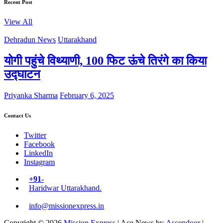
Recent Post
View All
Dehradun News
Uttarakhand
योगी पहुंचे विथ्याणी, 100 फिट ऊंचे तिरंगे का किया
उद्घाटन
Priyanka Sharma
February 6, 2025
Contact Us
Twitter
Facebook
LinkedIn
Instagram
+91-
Haridwar Uttarakhand.
info@missionexpress.in
Copyright © 2026
Mission Express
| Ace News by
Ascendoor
|