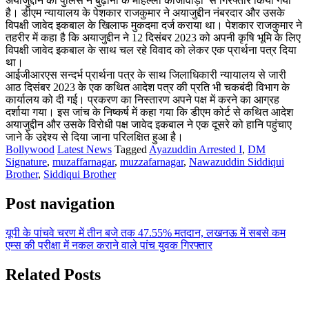
अयाजुद्दीन को पुलिस ने बुढ़ाना के मोहल्ला काजीवाड़ा से गिरफ्तार किया गया
है। डीएम न्यायालय के पेशकार राजकुमार ने अयाजुद्दीन नंबरदार और उसके
विपक्षी जावेद इकबाल के खिलाफ मुकदमा दर्ज कराया था। पेशकार राजकुमार ने
तहरीर में कहा है कि अयाजुद्दीन ने 12 दिसंबर 2023 को अपनी कृषि भूमि के लिए
विपक्षी जावेद इकबाल के साथ चल रहे विवाद को लेकर एक प्रार्थना पत्र दिया
था।
आईजीआरएस सन्दर्भ प्रार्थना पत्र के साथ जिलाधिकारी न्यायालय से जारी
आठ दिसंबर 2023 के एक कथित आदेश पत्र की प्रति भी चकबंदी विभाग के
कार्यालय को दी गई। प्रकरण का निस्तारण अपने पक्ष में करने का आग्रह
दर्शाया गया। इस जांच के निष्कर्ष में कहा गया कि डीएम कोर्ट से कथित आदेश
अयाजुद्दीन और उसके विरोधी पक्ष जावेद इकबाल ने एक दूसरे को हानि पहुंचाए
जाने के उद्देश्य से दिया जाना परिलक्षित हुआ है।
Bollywood
Latest News
Tagged
Ayazuddin Arrested I
,
DM
Signature
,
muzaffarnagar
,
muzzafarnagar
,
Nawazuddin Siddiqui
Brother
,
Siddiqui Brother
Post navigation
यूपी के पांचवे चरण में तीन बजे तक 47.55% मतदान, लखनऊ में सबसे कम
एम्स की परीक्षा में नकल कराने वाले पांच युवक गिरफ्तार
Related Posts