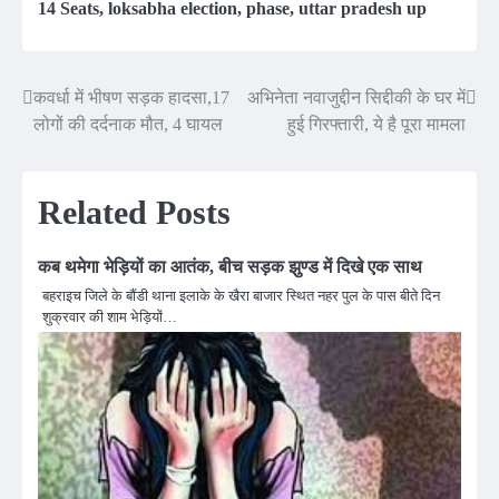
14 Seats
,
loksabha election
,
phase
,
uttar pradesh up
कवर्धा में भीषण सड़क हादसा,17
अभिनेता नवाजुद्दीन सिद्दीकी के घर में
Post
लोगों की दर्दनाक मौत, 4 घायल
हुई गिरफ्तारी, ये है पूरा मामला
navigation
Related Posts
कब थमेगा भेड़ियों का आतंक, बीच सड़क झुण्ड में दिखे एक साथ
बहराइच जिले के बौंडी थाना इलाके के खैरा बाजार स्थित नहर पुल के पास बीते दिन
शुक्रवार की शाम भेड़ियों…