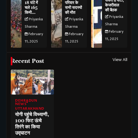
सकते हैं पार्टी,
18 घंटे में
परिवार के
केजरीवाल
चले 165
सभी सदस्यों
की बैठक
किमी…
की मौत
Priyanka
Priyanka
Priyanka
Sharma
Sharma
Sharma
February
February
February
11, 2025
11, 2025
11, 2025
View All
Recent Post
DEHRADUN
NEWS
UTTARAKHAND
योगी पहुंचे विथ्याणी,
100 फिट ऊंचे
तिरंगे का किया
उद्घाटन