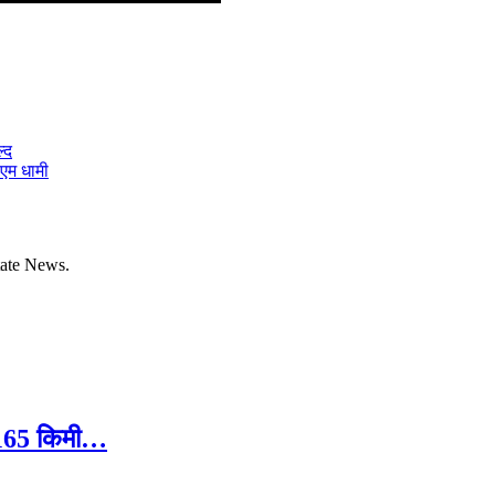
्द
ीएम धामी
tate News.
ले 165 किमी…