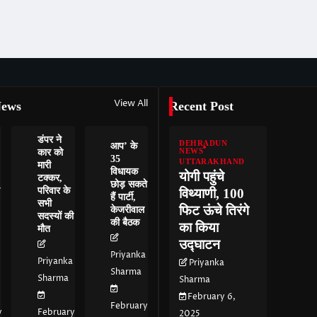
View All
News
Recent Post
डंपर ने
DEHRADUN
आप’ के
कार को
NEWS
35
UTTARAKHAND
मारी
विधायक
योगी पहुंचे
टक्कर,
छोड़ सकते
परिवार के
विथ्याणी, 100
हैं पार्टी,
सभी
फिट ऊंचे तिरंगे
केजरीवाल
सदस्यों की
की बैठक
का किया
मौत
उद्घाटन
Priyanka
Priyanka
Priyanka
Sharma
Sharma
Sharma
February 6,
February
y
February
2025