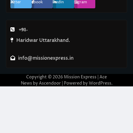
Twitter
Facebook
LinkedIn
Instagram
+91-
Haridwar Uttarakhand.
info@missionexpress.in
Copyright © 2026
Mission Express
| Ace
News by
Ascendoor
| Powered by
WordPress
.