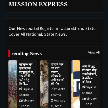
MISSION EXPRESS
Our Newsportal Register in Uttarakhand State.
Cover All National, State News.
View All
Trending News
महाकुम्भ का
डंपर ने कार
आप’ के 35
हाल बताया
को मारी
विधायक छोड़
श्रद्धालुओं ने,
टक्कर,
सकते हैं पार्टी,
18 घंटे में
परिवार के
केजरीवाल
चले 165
सभी सदस्यों
की बैठक
किमी…
की मौत
Priyanka
Priyanka
Priyanka
Sharma
Sharma
Sharma
February
February
February
11, 2025
11, 2025
11, 2025