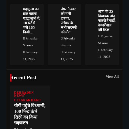
महाकुम्भ का
डंपर ने कार
आप’ के 35
हाल बताया
को मारी
विधायक छोड़
श्रद्धालुओं ने,
टक्कर,
सकते हैं पार्टी,
18 घंटे में
परिवार के
केजरीवाल
चले 165
सभी सदस्यों
की बैठक
किमी…
की मौत
Priyanka
Priyanka
Priyanka
Sharma
Sharma
Sharma
February
February
February
11, 2025
11, 2025
11, 2025
View All
Recent Post
DEHRADUN
NEWS
UTTARAKHAND
योगी पहुंचे विथ्याणी,
100 फिट ऊंचे
तिरंगे का किया
उद्घाटन