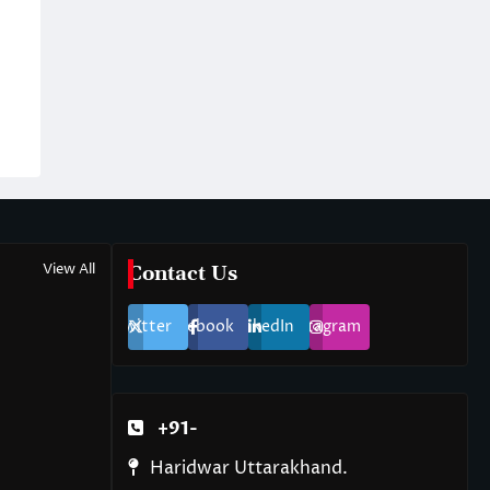
View All
Contact Us
Twitter
Facebook
LinkedIn
Instagram
+91-
Haridwar Uttarakhand.