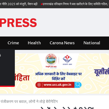
5 को मंजूरी, पेंशन बढ़ी
उत्तराखंड परिवहन निगम ने बस खरीदने के लिए समिति गठित, टेंडर भी जल्
Crime
Health
Carona News
National
s
s
 पंजीकरण पर बवाल, लोगों ने तोड़े बैरीगेटिंग