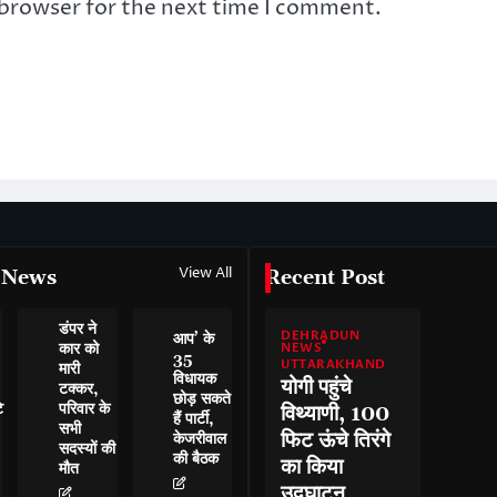
 browser for the next time I comment.
View All
 News
Recent Post
डंपर ने
DEHRADUN
आप’ के
कार को
NEWS
35
UTTARAKHAND
मारी
विधायक
योगी पहुंचे
टक्कर,
छोड़ सकते
े
परिवार के
विथ्याणी, 100
हैं पार्टी,
सभी
फिट ऊंचे तिरंगे
केजरीवाल
सदस्यों की
की बैठक
का किया
मौत
उद्घाटन