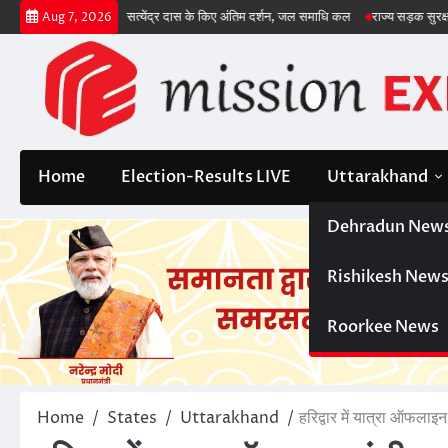
Skip
संतों ने आचार्य सत्येंद्र दास के किए अंतिम दर्शन, जल समाधि कल
राज्य सड़क सुरक्षा नीति 202
Aug 7, 2026
to
content
Home
Election-Results LIVE
Uttarakhand
Dehradun New
Rishikesh New
Roorkee News
Home
States
Uttarakhand
हरिद्वार में यात्रा ऑफलाइन