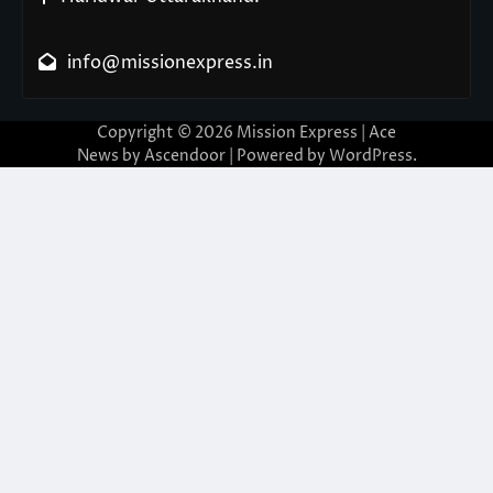
info@missionexpress.in
Copyright © 2026
Mission Express
| Ace
News by
Ascendoor
| Powered by
WordPress
.