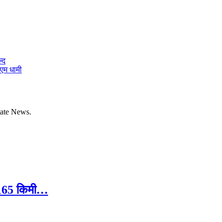
्द
ीएम धामी
tate News.
ले 165 किमी…