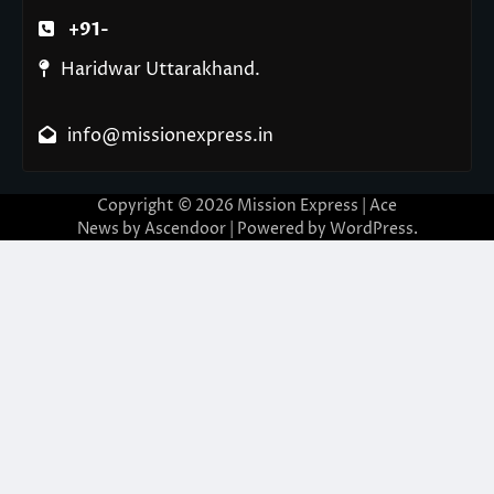
+91-
Haridwar Uttarakhand.
info@missionexpress.in
Copyright © 2026
Mission Express
| Ace
News by
Ascendoor
| Powered by
WordPress
.