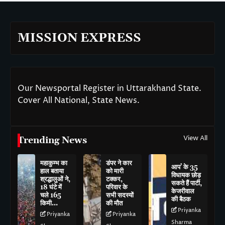
MISSION EXPRESS
Our Newsportal Register in Uttarakhand State.
Cover All National, State News.
View All
Trending News
महाकुम्भ का
डंपर ने कार
आप’ के 35
हाल बताया
को मारी
विधायक छोड़
श्रद्धालुओं ने,
टक्कर,
सकते हैं पार्टी,
18 घंटे में
परिवार के
केजरीवाल
चले 165
सभी सदस्यों
की बैठक
किमी…
की मौत
Priyanka
Priyanka
Priyanka
Sharma