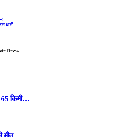
्द
ीएम धामी
tate News.
ले 165 किमी…
ी मौत