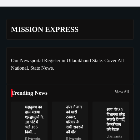
MISSION EXPRESS
Our Newsportal Register in Uttarakhand State. Cover All
National, State News.
View All
Trending News
महाकुम्भ का
डंपर ने कार
आप’ के 35
हाल बताया
को मारी
विधायक छोड़
श्रद्धालुओं ने,
टक्कर,
सकते हैं पार्टी,
18 घंटे में
परिवार के
केजरीवाल
चले 165
सभी सदस्यों
की बैठक
किमी…
की मौत
Priyanka
Priyanka
Priyanka