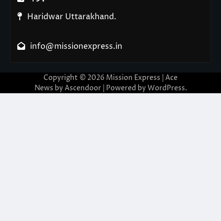
Haridwar Uttarakhand.
info@missionexpress.in
Copyright © 2026
Mission Express
| Ace
News by
Ascendoor
| Powered by
WordPress
.