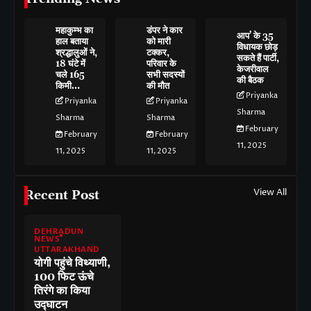
महाकुम्भ का
डंपर ने कार
आप’ के 35
हाल बताया
को मारी
विधायक छोड़
श्रद्धालुओं ने,
टक्कर,
सकते हैं पार्टी,
18 घंटे में
परिवार के
केजरीवाल
चले 165
सभी सदस्यों
की बैठक
किमी…
की मौत
Priyanka
Priyanka
Priyanka
Sharma
Sharma
Sharma
February
February
February
11, 2025
11, 2025
11, 2025
View All
Recent Post
DEHRADUN
NEWS
UTTARAKHAND
योगी पहुंचे विथ्याणी,
100 फिट ऊंचे
तिरंगे का किया
उद्घाटन