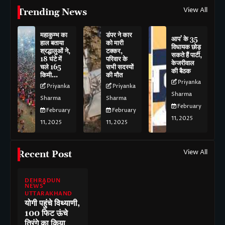
View All
Trending News
महाकुम्भ का
डंपर ने कार
आप’ के 35
हाल बताया
को मारी
विधायक छोड़
श्रद्धालुओं ने,
टक्कर,
सकते हैं पार्टी,
18 घंटे में
परिवार के
केजरीवाल
चले 165
सभी सदस्यों
की बैठक
किमी…
की मौत
Priyanka
Priyanka
Priyanka
Sharma
Sharma
Sharma
February
February
February
11, 2025
11, 2025
11, 2025
View All
Recent Post
DEHRADUN
NEWS
UTTARAKHAND
योगी पहुंचे विथ्याणी,
100 फिट ऊंचे
तिरंगे का किया