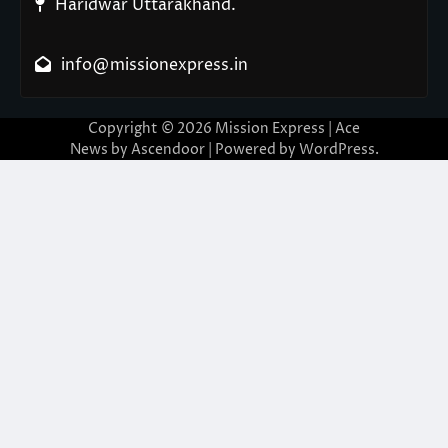
Haridwar Uttarakhand.
info@missionexpress.in
Copyright © 2026
Mission Express
| Ace
News by
Ascendoor
| Powered by
WordPress
.