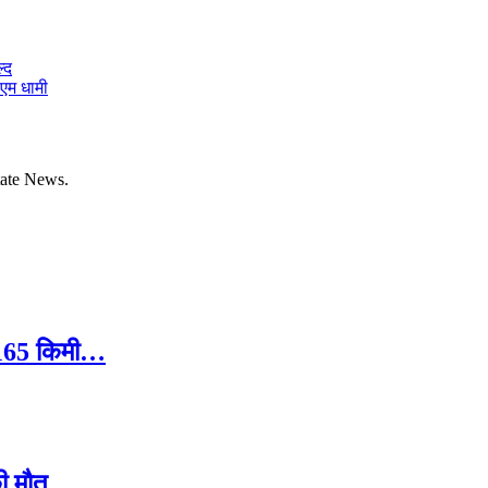
्द
ीएम धामी
tate News.
ले 165 किमी…
ी मौत