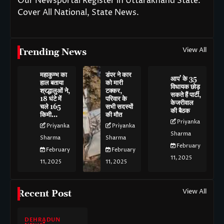
Our Newsportal Register in Uttarakhand State.
Cover All National, State News.
View All
Trending News
महाकुम्भ का
डंपर ने कार
आप’ के 35
हाल बताया
को मारी
विधायक छोड़
श्रद्धालुओं ने,
टक्कर,
सकते हैं पार्टी,
18 घंटे में
परिवार के
केजरीवाल
चले 165
सभी सदस्यों
की बैठक
किमी…
की मौत
Priyanka
Priyanka
Priyanka
Sharma
Sharma
Sharma
February
February
February
11, 2025
11, 2025
11, 2025
View All
Recent Post
DEHRADUN