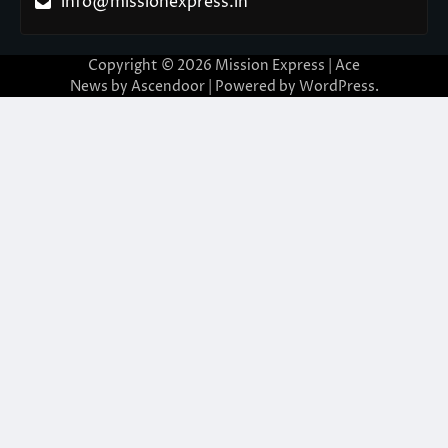
info@missionexpress.in
Copyright © 2026
Mission Express
| Ace
News by
Ascendoor
| Powered by
WordPress
.