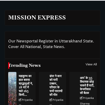
MISSION EXPRESS
Our Newsportal Register in Uttarakhand State.
Cover All National, State News.
View All
Trending News
महाकुम्भ का
डंपर ने कार
आप’ के 35
हाल बताया
को मारी
विधायक छोड़
श्रद्धालुओं ने,
टक्कर,
सकते हैं पार्टी,
18 घंटे में
परिवार के
केजरीवाल
चले 165
सभी सदस्यों
की बैठक
किमी…
की मौत
Priyanka
Priyanka
Priyanka
Sharma